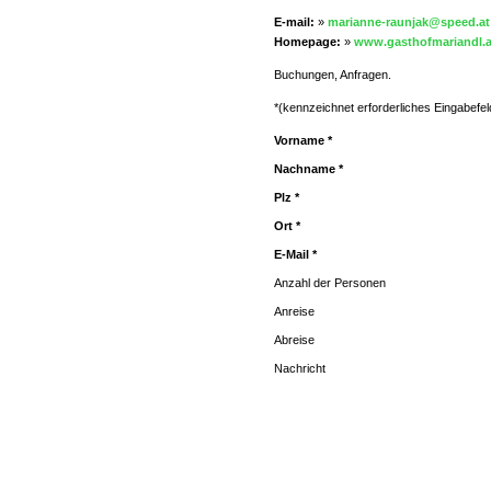
E-mail:
»
marianne-raunjak@speed.at
Homepage:
»
www.gasthofmariandl.a
Buchungen, Anfragen.
*(kennzeichnet erforderliches Eingabefel
Vorname *
Nachname *
Plz *
Ort *
E-Mail *
Anzahl der Personen
Anreise
Abreise
Nachricht