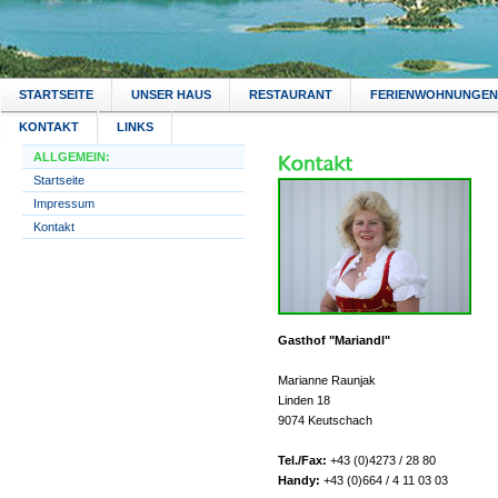
STARTSEITE
UNSER HAUS
RESTAURANT
FERIENWOHNUNGEN
KONTAKT
LINKS
ALLGEMEIN:
Startseite
Impressum
Kontakt
Gasthof "Mariandl"
Marianne Raunjak
Linden 18
9074 Keutschach
Tel./Fax:
+43 (0)4273 / 28 80
Handy:
+43 (0)664 / 4 11 03 03